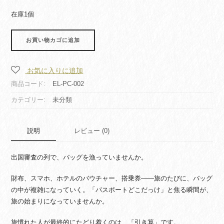
在庫1個
パ
お買い物カゴに追加
ス
ポ
ー
お気に入りに追加
ト
商品コード:
EL-PC-002
ケ
カテゴリー:
未分類
ー
ス
(シ
説明
レビュー (0)
ョ
ー
出国審査の列で、バッグを漁っていませんか。
ト)
Passport
財布、スマホ、ホテルのバウチャー、搭乗券——旅のたびに、バッグ
Case
の中が複雑になっていく。「パスポートどこだっけ」と焦る瞬間が、
Short
旅の始まりになっていませんか。
個
旅慣れた人が最終的にたどり着くのは、「引き算」です。